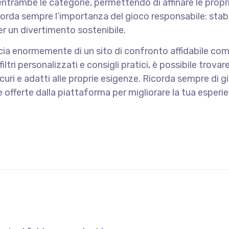
ntrambe le categorie, permettendo di affinare le propr
icorda sempre l’importanza del gioco responsabile: stabi
r un divertimento sostenibile.
icia enormemente di un sito di confronto affidabile co
ltri personalizzati e consigli pratici, è possibile trovar
uri e adatti alle proprie esigenze. Ricorda sempre di g
e offerte dalla piattaforma per migliorare la tua esperi