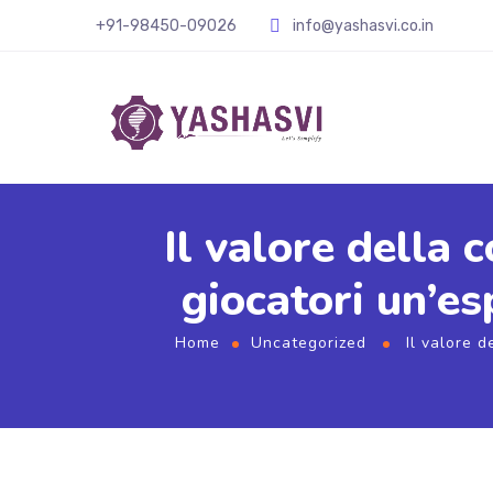
+91-98450-09026
info@yashasvi.co.in
Il valore della 
giocatori un’es
Home
Uncategorized
Il valore 