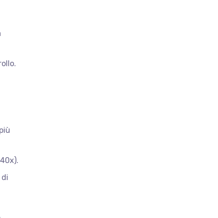
a
ollo.
più
 40x).
 di