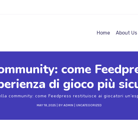
Home
About Us
community: come Feedpre
perienza di gioco più sic
della community: come Feedpress restituisce ai giocatori un’es
MAY 18, 2025
BY
ADMIN
UNCATEGORIZED