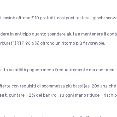
ti casinò offrono €10 gratuiti, così puoi testare i giochi senz
idere in anticipo quanto spendere aiuta a mantenere il contr
arburst” (RTP 96,6 %) offrono un ritorno più favorevole.
ad alta volatilità pagano meno frequentemente ma con premi 
offerte con requisiti di scommessa più bassi (es. 20x anziché
ent
: puntare il 2 % del bankroll su ogni mano riduce il rischio