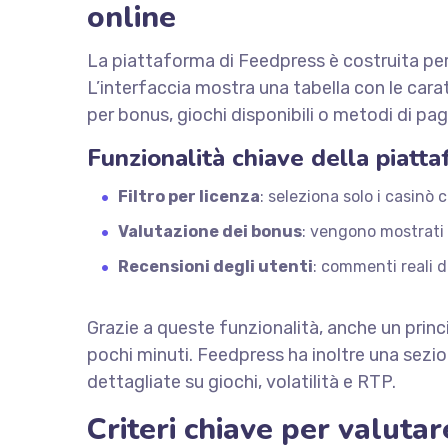
online
La piattaforma di Feedpress è costruita per 
L’interfaccia mostra una tabella con le carat
per bonus, giochi disponibili o metodi di p
Funzionalità chiave della piatt
Filtro per licenza
: seleziona solo i casinò
Valutazione dei bonus
: vengono mostrati 
Recensioni degli utenti
: commenti reali di
Grazie a queste funzionalità, anche un princi
pochi minuti. Feedpress ha inoltre una sezio
dettagliate su giochi, volatilità e RTP.
Criteri chiave per valuta