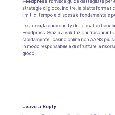
Feedpress
fornisce guide dettagliate per e
strategie di gioco. Inoltre, la piattaforma r
limiti di tempo e di spesa è fondamentale pe
In sintesi, la community dei giocatori benef
Feedpress. Grazie a valutazioni trasparenti, fi
rapidamente i casino online non AAMS più sic
in modo responsabile e di sfruttare le risors
gioco.
Leave a Reply