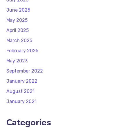
June 2025
May 2025
April 2025
March 2025
February 2025
May 2023
September 2022
January 2022
August 2021
January 2021
Categories