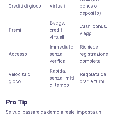
Crediti di gioco
Virtuali
bonus o
deposito)
Badge,
Cash, bonus,
Premi
crediti
viaggi
virtuali
Immediato,
Richiede
Accesso
senza
registrazione
verifica
completa
Rapida,
Velocità di
Regolata da
senza limiti
gioco
orari e turni
di tempo
Pro Tip
Se vuoi passare da demo a reale, imposta un