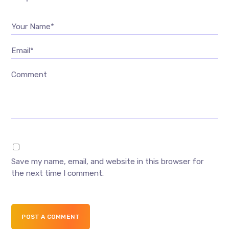
Your Name*
Email*
Comment
Save my name, email, and website in this browser for
the next time I comment.
POST A COMMENT