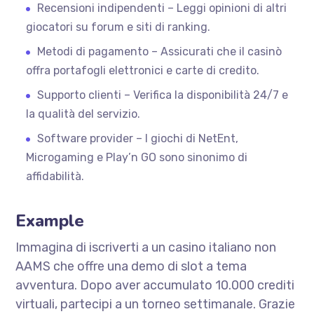
Recensioni indipendenti – Leggi opinioni di altri
giocatori su forum e siti di ranking.
Metodi di pagamento – Assicurati che il casinò
offra portafogli elettronici e carte di credito.
Supporto clienti – Verifica la disponibilità 24/7 e
la qualità del servizio.
Software provider – I giochi di NetEnt,
Microgaming e Play’n GO sono sinonimo di
affidabilità.
Example
Immagina di iscriverti a un casino italiano non
AAMS che offre una demo di slot a tema
avventura. Dopo aver accumulato 10.000 crediti
virtuali, partecipi a un torneo settimanale. Grazie