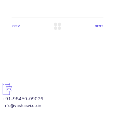
PREV
NEXT
+91-98450-09026
info@yashasvi.co.in