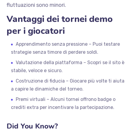
fluttuazioni sono minori.
Vantaggi dei tornei demo
per i giocatori
Apprendimento senza pressione – Puoi testare
strategie senza timore di perdere soldi.
Valutazione della piattaforma – Scopri se il sito è
stabile, veloce e sicuro.
Costruzione di fiducia – Giocare più volte ti aiuta
a capire le dinamiche del torneo.
Premi virtuali – Alcuni tornei offrono badge o
crediti extra per incentivare la partecipazione.
Did You Know?