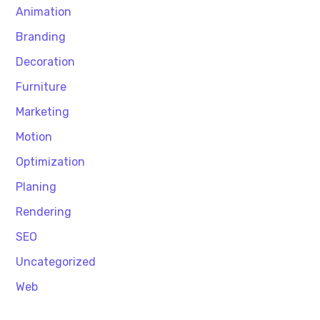
Animation
Branding
Decoration
Furniture
Marketing
Motion
Optimization
Planing
Rendering
SEO
Uncategorized
Web