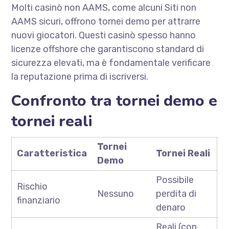
Molti casinò non AAMS, come alcuni Siti non
AAMS sicuri, offrono tornei demo per attrarre
nuovi giocatori. Questi casinò spesso hanno
licenze offshore che garantiscono standard di
sicurezza elevati, ma è fondamentale verificare
la reputazione prima di iscriversi.
Confronto tra tornei demo e
tornei reali
Tornei
Caratteristica
Tornei Reali
Demo
Possibile
Rischio
Nessuno
perdita di
finanziario
denaro
Reali (con