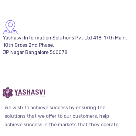
Yashasvi Information Solutions Pvt Ltd 418, 17th Main,
10th Cross 2nd Phase,
JP Nagar Bangalore 560078
We wish to achieve success by ensuring the
solutions that we offer to our customers, help
achieve success in the markets that they operate.