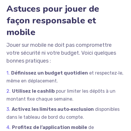
Astuces pour jouer de
façon responsable et
mobile
Jouer sur mobile ne doit pas compromettre
votre sécurité ni votre budget. Voici quelques
bonnes pratiques :
Définissez un budget quotidien
et respectez‑le,
même en déplacement.
Utilisez le cashlib
pour limiter les dépôts à un
montant fixe chaque semaine.
Activez les limites auto‑exclusion
disponibles
dans le tableau de bord du compte.
Profitez de l’application mobile
de