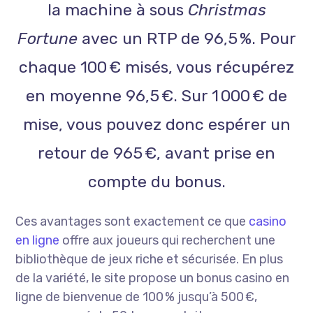
la machine à sous
Christmas
Fortune
avec un RTP de 96,5 %. Pour
chaque 100 € misés, vous récupérez
en moyenne 96,5 €. Sur 1 000 € de
mise, vous pouvez donc espérer un
retour de 965 €, avant prise en
compte du bonus.
Ces avantages sont exactement ce que
casino
en ligne
offre aux joueurs qui recherchent une
bibliothèque de jeux riche et sécurisée. En plus
de la variété, le site propose un bonus casino en
ligne de bienvenue de 100 % jusqu’à 500 €,