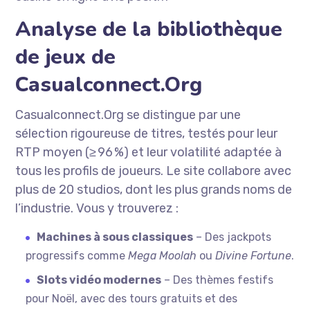
Analyse de la bibliothèque
de jeux de
Casualconnect.Org
Casualconnect.Org se distingue par une
sélection rigoureuse de titres, testés pour leur
RTP moyen (≥ 96 %) et leur volatilité adaptée à
tous les profils de joueurs. Le site collabore avec
plus de 20 studios, dont les plus grands noms de
l’industrie. Vous y trouverez :
Machines à sous classiques
– Des jackpots
progressifs comme
Mega Moolah
ou
Divine Fortune
.
Slots vidéo modernes
– Des thèmes festifs
pour Noël, avec des tours gratuits et des