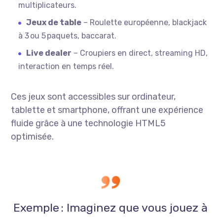
multiplicateurs.
Jeux de table
– Roulette européenne, blackjack
à 3 ou 5 paquets, baccarat.
Live dealer
– Croupiers en direct, streaming HD,
interaction en temps réel.
Ces jeux sont accessibles sur ordinateur,
tablette et smartphone, offrant une expérience
fluide grâce à une technologie HTML5
optimisée.
Exemple : Imaginez que vous jouez à