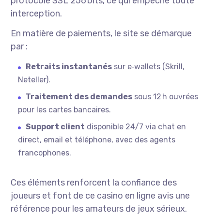
protocole SSL 256 bits, ce qui empêche toute
interception.
En matière de paiements, le site se démarque
par :
Retraits instantanés
sur e‑wallets (Skrill,
Neteller).
Traitement des demandes
sous 12 h ouvrées
pour les cartes bancaires.
Support client
disponible 24/7 via chat en
direct, email et téléphone, avec des agents
francophones.
Ces éléments renforcent la confiance des
joueurs et font de ce casino en ligne avis une
référence pour les amateurs de jeux sérieux.