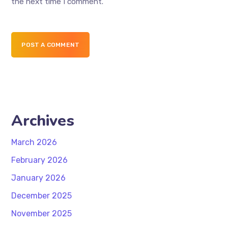
the next time I comment.
POST A COMMENT
Archives
March 2026
February 2026
January 2026
December 2025
November 2025