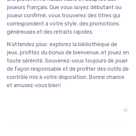
joueurs français. Que vous soyez débutant ou
joueur confirmé, vous trouverez des titres qui
correspondent à votre style, des promotions
généreuses et des retraits rapides.
N’attendez plus : explorez la bibliothèque de
jeux, profitez du bonus de bienvenue, et jouez en
toute sérénité. Souvenez‑vous toujours de jouer
de façon responsable et de profiter des outils de
contrôle mis à votre disposition. Bonne chance
et amusez‑vous bien !