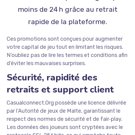
moins de 24 h grâce au retrait
rapide de la plateforme.
Ces promotions sont conçues pour augmenter
votre capital de jeu tout en limitant les risques.
N’oubliez pas de lire les termes et conditions afin
d’éviter les mauvaises surprises.
Sécurité, rapidité des
retraits et support client
Casualconnect.Org possède une licence délivrée
par l’Autorité de jeux de Malte, garantissant le
respect des normes de sécurité et de fair‑play.
Les données des joueurs sont cryptées avec le