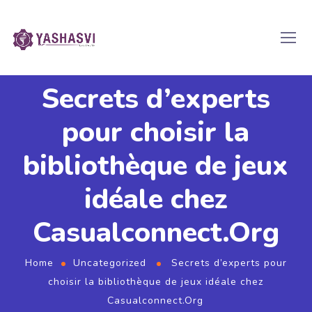
Secrets d’experts
pour choisir la
bibliothèque de jeux
idéale chez
Casualconnect.Org
Home
Uncategorized
Secrets d’experts pour
choisir la bibliothèque de jeux idéale chez
Casualconnect.Org