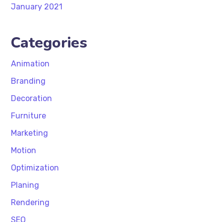
January 2021
Categories
Animation
Branding
Decoration
Furniture
Marketing
Motion
Optimization
Planing
Rendering
SEO