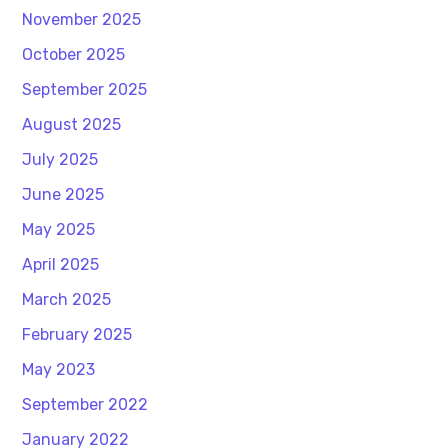
November 2025
October 2025
September 2025
August 2025
July 2025
June 2025
May 2025
April 2025
March 2025
February 2025
May 2023
September 2022
January 2022