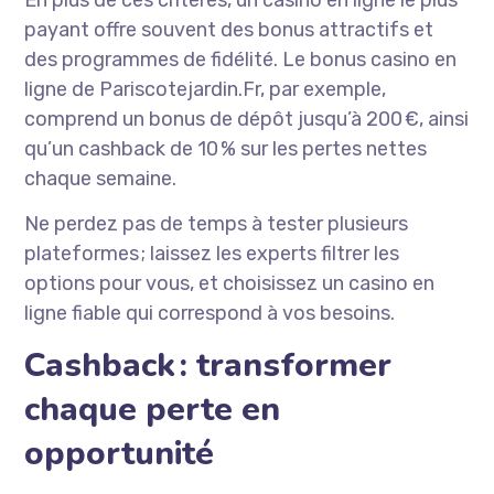
En plus de ces critères, un casino en ligne le plus
payant offre souvent des bonus attractifs et
des programmes de fidélité. Le bonus casino en
ligne de Pariscotejardin.Fr, par exemple,
comprend un bonus de dépôt jusqu’à 200 €, ainsi
qu’un cashback de 10 % sur les pertes nettes
chaque semaine.
Ne perdez pas de temps à tester plusieurs
plateformes ; laissez les experts filtrer les
options pour vous, et choisissez un casino en
ligne fiable qui correspond à vos besoins.
Cashback : transformer
chaque perte en
opportunité