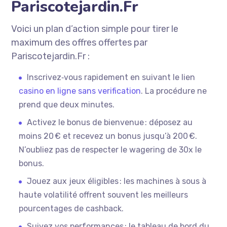
Pariscotejardin.Fr
Voici un plan d’action simple pour tirer le
maximum des offres offertes par
Pariscotejardin.Fr :
Inscrivez‑vous rapidement en suivant le lien
casino en ligne sans verification
. La procédure ne
prend que deux minutes.
Activez le bonus de bienvenue : déposez au
moins 20 € et recevez un bonus jusqu’à 200 €.
N’oubliez pas de respecter le wagering de 30x le
bonus.
Jouez aux jeux éligibles : les machines à sous à
haute volatilité offrent souvent les meilleurs
pourcentages de cashback.
Suivez vos performances : le tableau de bord du