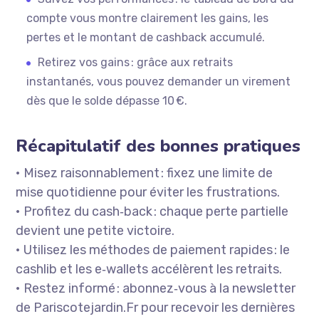
compte vous montre clairement les gains, les
pertes et le montant de cashback accumulé.
Retirez vos gains : grâce aux retraits
instantanés, vous pouvez demander un virement
dès que le solde dépasse 10 €.
Récapitulatif des bonnes pratiques
• Misez raisonnablement : fixez une limite de
mise quotidienne pour éviter les frustrations.
• Profitez du cash‑back : chaque perte partielle
devient une petite victoire.
• Utilisez les méthodes de paiement rapides : le
cashlib et les e‑wallets accélèrent les retraits.
• Restez informé : abonnez‑vous à la newsletter
de Pariscotejardin.Fr pour recevoir les dernières