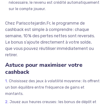
nécessaire, le revenu est crédité automatiquement
sur le compte joueur.
Chez Pariscotejardin.Fr, le programme de
cashback est simple à comprendre : chaque
semaine, 10 % des pertes nettes sont reversés.
Le bonus s’ajoute directement à votre solde,
que vous pouvez réutiliser immédiatement ou
retirer.
Astuce pour maximiser votre
cashback
Choisissez des jeux à volatilité moyenne : ils offrent
un bon équilibre entre fréquence de gains et
montants.
Jouez aux heures creuses : les bonus de dépôt et