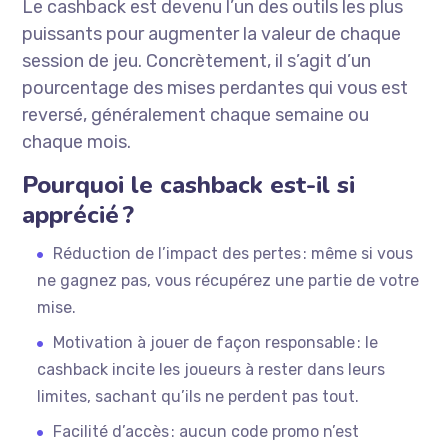
Le cashback est devenu l’un des outils les plus
puissants pour augmenter la valeur de chaque
session de jeu. Concrètement, il s’agit d’un
pourcentage des mises perdantes qui vous est
reversé, généralement chaque semaine ou
chaque mois.
Pourquoi le cashback est-il si
apprécié ?
Réduction de l’impact des pertes : même si vous
ne gagnez pas, vous récupérez une partie de votre
mise.
Motivation à jouer de façon responsable : le
cashback incite les joueurs à rester dans leurs
limites, sachant qu’ils ne perdent pas tout.
Facilité d’accès : aucun code promo n’est