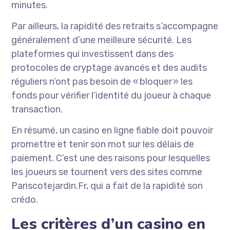
minutes.
Par ailleurs, la rapidité des retraits s’accompagne
généralement d’une meilleure sécurité. Les
plateformes qui investissent dans des
protocoles de cryptage avancés et des audits
réguliers n’ont pas besoin de « bloquer » les
fonds pour vérifier l’identité du joueur à chaque
transaction.
En résumé, un casino en ligne fiable doit pouvoir
promettre et tenir son mot sur les délais de
paiement. C’est une des raisons pour lesquelles
les joueurs se tournent vers des sites comme
Pariscotejardin.Fr, qui a fait de la rapidité son
crédo.
Les critères d’un casino en