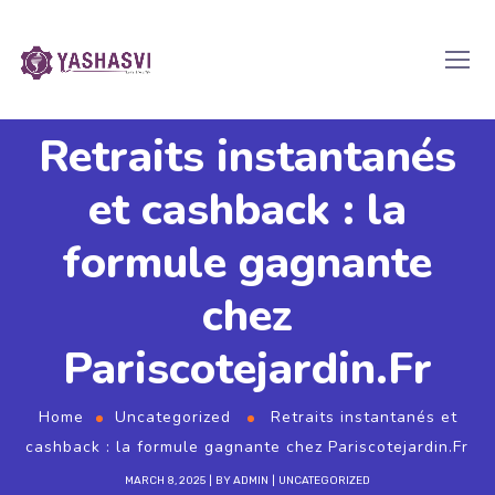
Retraits instantanés
et cashback : la
formule gagnante
chez
Pariscotejardin.Fr
Home
Uncategorized
Retraits instantanés et
cashback : la formule gagnante chez Pariscotejardin.Fr
MARCH 8, 2025
BY
ADMIN
UNCATEGORIZED