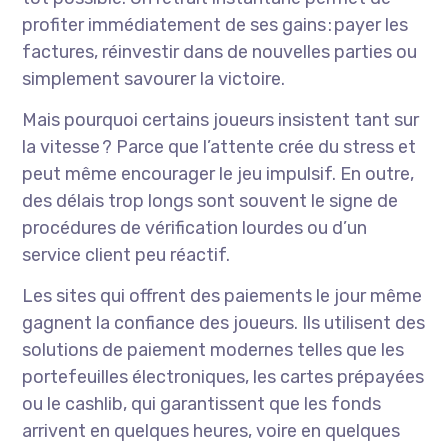
profiter immédiatement de ses gains : payer les
factures, réinvestir dans de nouvelles parties ou
simplement savourer la victoire.
Mais pourquoi certains joueurs insistent tant sur
la vitesse ? Parce que l’attente crée du stress et
peut même encourager le jeu impulsif. En outre,
des délais trop longs sont souvent le signe de
procédures de vérification lourdes ou d’un
service client peu réactif.
Les sites qui offrent des paiements le jour même
gagnent la confiance des joueurs. Ils utilisent des
solutions de paiement modernes telles que les
portefeuilles électroniques, les cartes prépayées
ou le cashlib, qui garantissent que les fonds
arrivent en quelques heures, voire en quelques