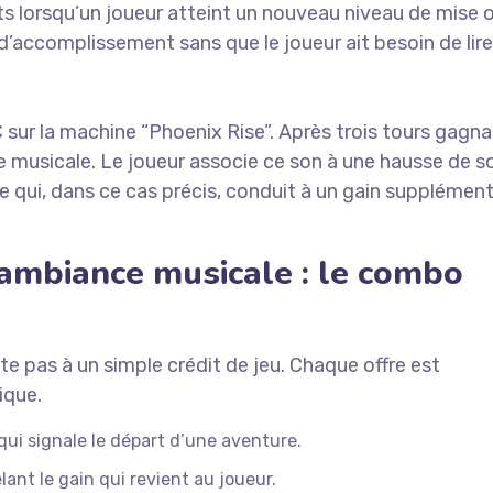
ts lorsqu’un joueur atteint un nouveau niveau de mise 
’accomplissement sans que le joueur ait besoin de lire 
ur la machine “Phoenix Rise”. Après trois tours gagnan
musicale. Le joueur associe ce son à une hausse de s
 qui, dans ce cas précis, conduit à un gain supplément
 ambiance musicale : le combo
te pas à un simple crédit de jeu. Chaque offre est
ique.
qui signale le départ d’une aventure.
elant le gain qui revient au joueur.