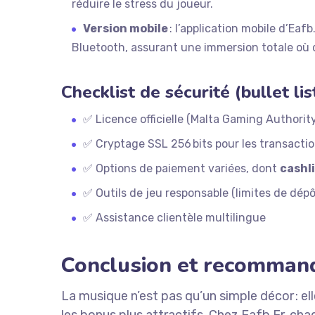
réduire le stress du joueur.
Version mobile
: l’application mobile d’Ea
Bluetooth, assurant une immersion totale où 
Checklist de sécurité (bullet lis
✅ Licence officielle (Malta Gaming Authority
✅ Cryptage SSL 256 bits pour les transacti
✅ Options de paiement variées, dont
cashl
✅ Outils de jeu responsable (limites de dépô
✅ Assistance clientèle multilingue
Conclusion et recomman
La musique n’est pas qu’un simple décor : ell