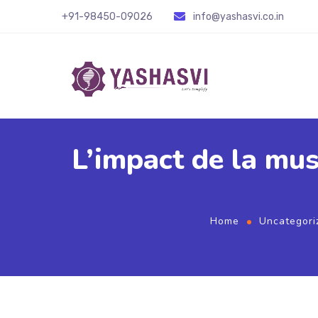
+91-98450-09026
info@yashasvi.co.in
L’impact de la mus
Home
Uncategori