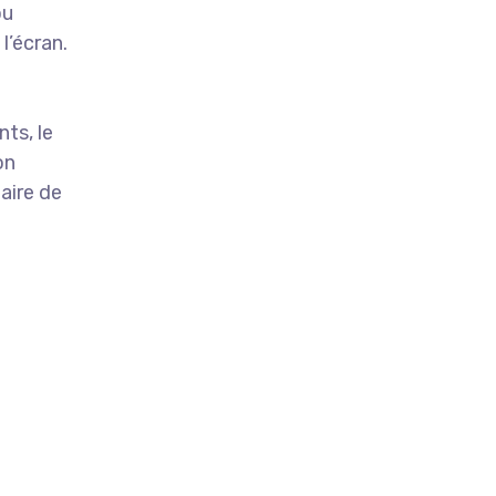
ou
l’écran.
ts, le
on
aire de