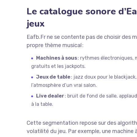
Le catalogue sonore d’Eaf
jeux
Eafb.Fr ne se contente pas de choisir des 
propre thème musical :
Machines à sous
: rythmes électroniques, m
gratuits et les jackpots.
Jeux de table
: jazz doux pour le blackjack,
l’atmosphère d’un vrai salon.
Live dealer
: bruit de fond de salle, applau
à la table.
Cette segmentation repose sur des algorithm
volatilité du jeu. Par exemple, une machine 