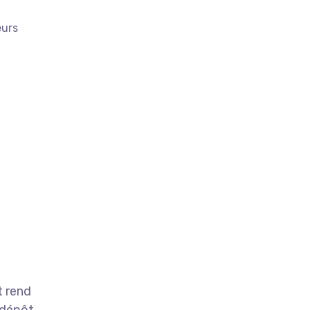
eurs
t rend