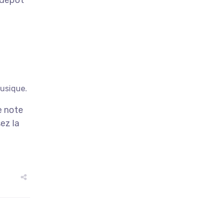
 dépôt
musique.
e note
ez la