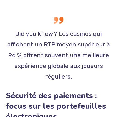
Did you know ? Les casinos qui
affichent un RTP moyen supérieur à
96 % offrent souvent une meilleure
expérience globale aux joueurs
réguliers.
Sécurité des paiements :
focus sur les portefeuilles
électroniques