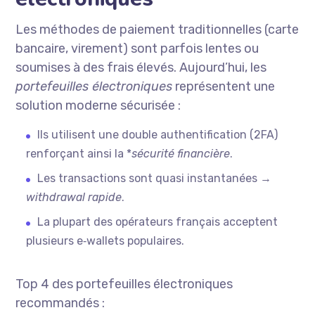
Les méthodes de paiement traditionnelles (carte
bancaire, virement) sont parfois lentes ou
soumises à des frais élevés. Aujourd’hui, les
portefeuilles électroniques
représentent une
solution moderne sécurisée :
Ils utilisent une double authentification (2FA)
renforçant ainsi la *
sécurité financière
.
Les transactions sont quasi instantanées →
withdrawal rapide
.
La plupart des opérateurs français acceptent
plusieurs e‑wallets populaires.
Top 4 des portefeuilles électroniques
recommandés :