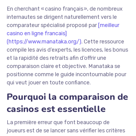
En cherchant « casino français », de nombreux
internautes se dirigent naturellement vers le
comparateur spécialisé proposé par
[meilleur
casino en ligne francais]
(https://www.manataka.org/)
. Cette ressource
compile les avis d’experts, les licences, les bonus
et la rapidité des retraits afin d’offrir une
comparaison claire et objective. Manataka se
positionne comme le guide incontournable pour
qui veut jouer en toute confiance.
Pourquoi la comparaison de
casinos est essentielle
La première erreur que font beaucoup de
joueurs est de se lancer sans vérifier les critères