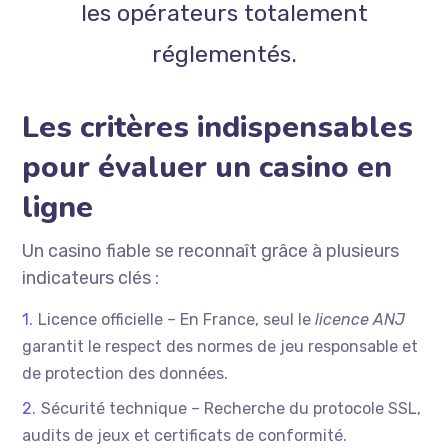
les opérateurs totalement
réglementés.
Les critères indispensables
pour évaluer un casino en
ligne
Un casino fiable se reconnaît grâce à plusieurs
indicateurs clés :
Licence officielle – En France, seul le
licence ANJ
garantit le respect des normes de jeu responsable et
de protection des données.
Sécurité technique – Recherche du protocole SSL,
audits de jeux et certificats de conformité.