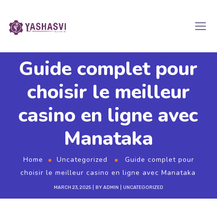
Guide complet pour
choisir le meilleur
casino en ligne avec
Manataka
Home
Uncategorized
Guide complet pour
choisir le meilleur casino en ligne avec Manataka
MARCH 23, 2025
BY
ADMIN
UNCATEGORIZED