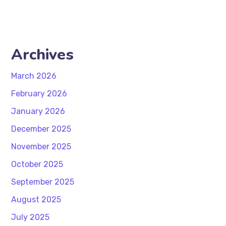
Archives
March 2026
February 2026
January 2026
December 2025
November 2025
October 2025
September 2025
August 2025
July 2025