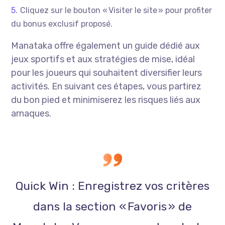
Cliquez sur le bouton « Visiter le site » pour profiter
du bonus exclusif proposé.
Manataka offre également un guide dédié aux
jeux sportifs et aux stratégies de mise, idéal
pour les joueurs qui souhaitent diversifier leurs
activités. En suivant ces étapes, vous partirez
du bon pied et minimiserez les risques liés aux
arnaques.
Quick Win : Enregistrez vos critères
dans la section « Favoris » de