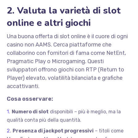
2. Valuta la varietà di slot
online e altri giochi
Una buona offerta di slot online è il cuore di ogni
casino non AAMS. Cerca piattaforme che
collaborino con fornitori di fama come NetEnt,
Pragmatic Play o Microgaming. Questi
sviluppatori offrono giochi con RTP (Return to
Player) elevato, volatilità bilanciata e grafiche
accattivanti.
Cosa osservare:
Numero di slot
disponibili – più è meglio, ma la
qualità conta più della quantità.
Presenza di jackpot progressivi
– titoli come