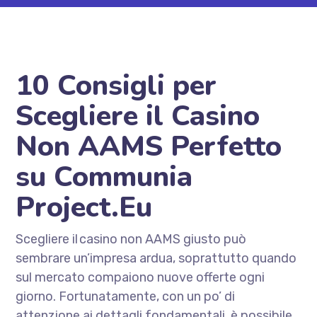
10 Consigli per
Scegliere il Casino
Non AAMS Perfetto
su Communia
Project.Eu
Scegliere il casino non AAMS giusto può
sembrare un’impresa ardua, soprattutto quando
sul mercato compaiono nuove offerte ogni
giorno. Fortunatamente, con un po’ di
attenzione ai dettagli fondamentali, è possibile