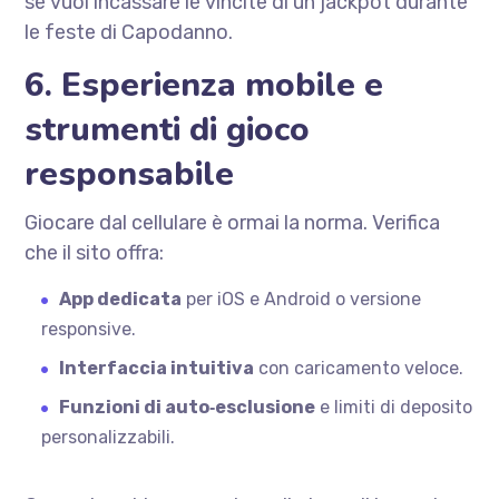
se vuoi incassare le vincite di un jackpot durante
le feste di Capodanno.
6. Esperienza mobile e
strumenti di gioco
responsabile
Giocare dal cellulare è ormai la norma. Verifica
che il sito offra:
App dedicata
per iOS e Android o versione
responsive.
Interfaccia intuitiva
con caricamento veloce.
Funzioni di auto‑esclusione
e limiti di deposito
personalizzabili.