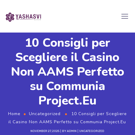
10 Consigli per
Scegliere il Casino
Non AAMS Perfetto
su Communia
Project.Eu
Home
Uncategorized
10 Consigli per Scegliere
il Casino Non AAMS Perfetto su Communia Project.Eu
NOVEMBER 27, 2025
BY
ADMIN
UNCATEGORIZED