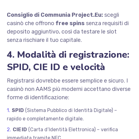
Consiglio di Communi​a Project.Eu:
scegli
casinò che offrono
free spins
senza requisiti di
deposito aggiuntivo, così da testare le slot
senza rischiare il tuo capitale.
4. Modalità di registrazione:
SPID, CIE ID e velocità
Registrarsi dovrebbe essere semplice e sicuro. I
casinò non AAMS più moderni accettano diverse
forme di identificazione:
SPID
(Sistema Pubblico di Identità Digitale) –
rapido e completamente digitale.
CIE ID
(Carta d’Identità Elettronica) – verifica
immediata tramite NFC.