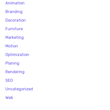
Animation
Branding
Decoration
Furniture
Marketing
Motion
Optimization
Planing
Rendering
SEO
Uncategorized
Web