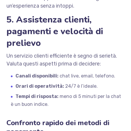
un’esperienza senza intoppi.
5. Assistenza clienti,
pagamenti e velocità di
prelievo
Un servizio clienti efficiente è segno di serietà.
Valuta questi aspetti prima di decidere:
Canali disponibili:
chat live, email, telefono.
Orari di operatività:
24/7 è l’ideale.
Tempi di risposta:
meno di 5 minuti per la chat
è un buon indice.
Confronto rapido dei metodi di